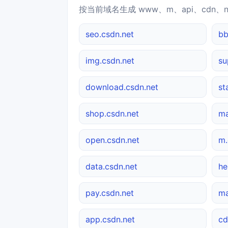
按当前域名生成 www、m、api、cdn、
seo.csdn.net
bb
img.csdn.net
su
download.csdn.net
st
shop.csdn.net
ma
open.csdn.net
m.
data.csdn.net
he
pay.csdn.net
ma
app.csdn.net
cd