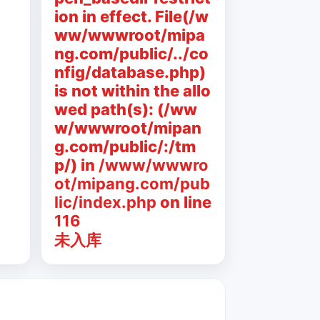
ion in effect. File(/w
ww/wwwroot/mipa
ng.com/public/../co
nfig/database.php)
is not within the allo
wed path(s): (/ww
w/wwwroot/mipan
g.com/public/:/tm
p/) in
/www/wwwro
ot/mipang.com/pub
lic/index.php
on line
116
未入库