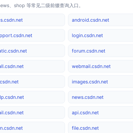
news、shop 等常见二级前缀查询入口。
s.csdn.net
android.csdn.net
pport.csdn.net
login.csdn.net
atic.csdn.net
forum.csdn.net
ll.csdn.net
webmail.csdn.net
csdn.net
images.csdn.net
lp.csdn.net
news.csdn.net
il.csdn.net
api.csdn.net
n.csdn.net
file.csdn.net